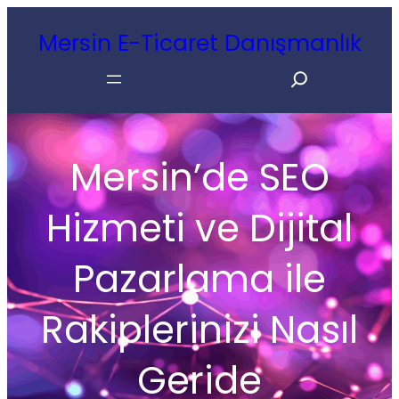
İçeriğe
Mersin E-Ticaret Danışmanlık
geç
Search
Mersin’de SEO
Hizmeti ve Dijital
Pazarlama ile
Rakiplerinizi Nasıl
Geride