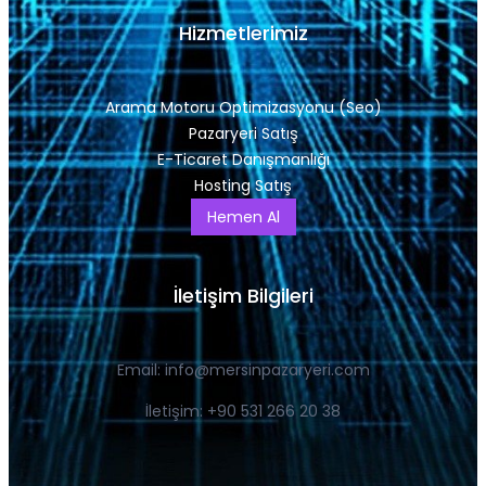
Hizmetlerimiz
Arama Motoru Optimizasyonu (Seo)
Pazaryeri Satış
E-Ticaret Danışmanlığı
Hosting Satış
Hemen Al
İletişim Bilgileri
Email:
info@mersinpazaryeri.com
İletişim: +90 531 266 20 38