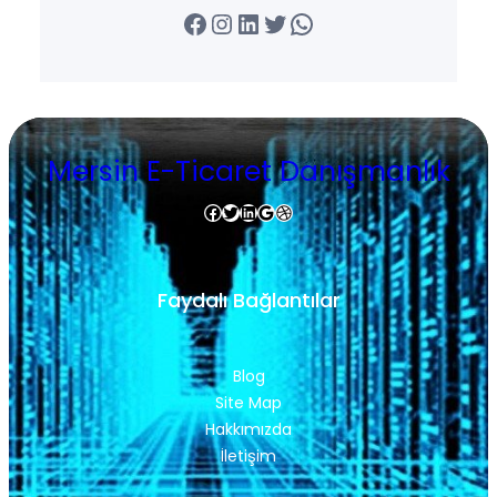
Facebook
Instagram
LinkedIn
Twitter
WhatsApp
Mersin E-Ticaret Danışmanlık
Facebook
Twitter
LinkedIn
Google
Dribbble
Faydalı Bağlantılar
Blog
Site Map
Hakkımızda
İletişim