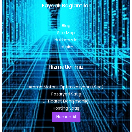
Faydalı Bağlantılar
Blog
Site Map
Hakkımızda
İletişim
Hizmetlerimiz
Arama Motoru Optimizasyonu (Seo)
Pazaryeri Satış
E-Ticaret Danışmanlığı
Hosting Satış
Hemen Al