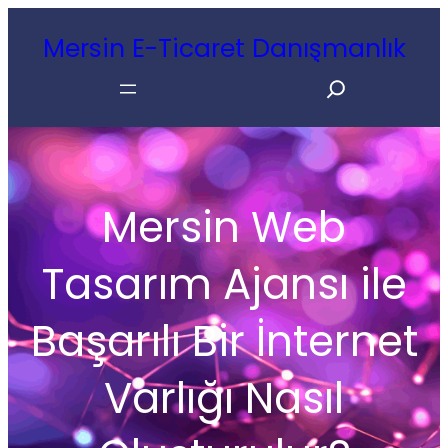
İçeriğe
Mersin E-Ticaret Danışmanlık
geç
Search
Mersin Web
Tasarım Ajansı ile
Başarılı Bir İnternet
Varlığı Nasıl