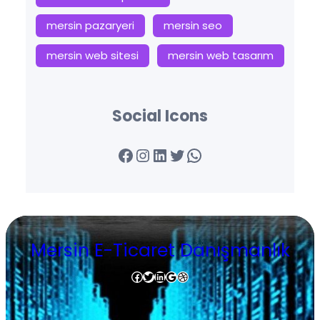
mersin pazaryeri
mersin seo
mersin web sitesi
mersin web tasarım
Social Icons
Facebook
Instagram
LinkedIn
Twitter
WhatsApp
Mersin E-Ticaret Danışmanlık
Facebook
Twitter
LinkedIn
Google
Dribbble