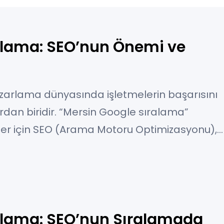
alama: SEO’nun Önemi ve
azarlama dünyasında işletmelerin başarısını
rdan biridir. “Mersin Google sıralama”
eler için SEO (Arama Motoru Optimizasyonu),
ekabet avantajı sağlamanın en etkili
EO’nun Google sıralamalarındaki önemi nedir v
le Sıralama Nedir ve Neden Önemlidir?
alama: SEO’nun Sıralamada