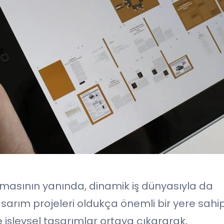
r olmasının yanında, dinamik iş dünyasıyla da
arım projeleri oldukça önemli bir yere sahip
 ve işlevsel tasarımlar ortaya çıkararak,