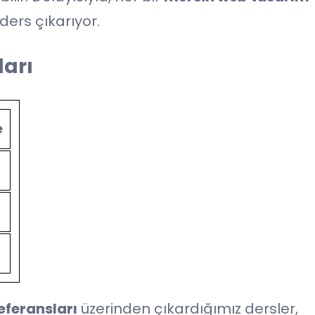
ders çıkarıyor.
arı
e
eferansları
üzerinden çıkardığımız dersler,