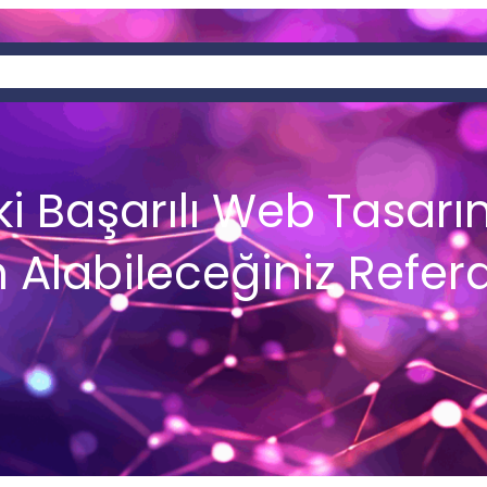
SEO
PAZARYERLERI
MARKA PATENT
BLOG
WEB TASARIM
ILETIŞI
i Başarılı Web Tasarım
 Alabileceğiniz Refer