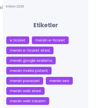
el
4 Ekim 2025
Etiketler
e ticaret
mersin e-ticaret
mersin e-ticaret sitesi
mersin google sıralama
mersin marka patent
mersin pazaryeri
mersin seo
mersin web sitesi
mersin web tasarım