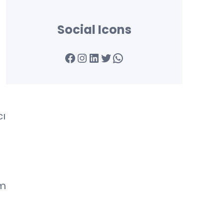
Social Icons
Facebook
Instagram
LinkedIn
Twitter
WhatsApp
cı
ım