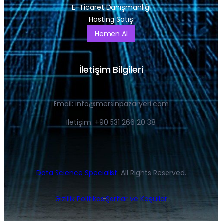
E-Ticaret Danışmanlığı
Hosting Satış
Hemen Al
İletişim Bilgileri
Email:
info@mersinpazaryeri.com
İletişim: +90 531 266 20 38
Data Science Specialist
. All Rights Reserved.
Gizlilik Politikası
Şartlar ve Koşullar