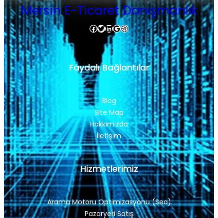
Mersin E-Ticaret Danışmanlık
Facebook
Twitter
LinkedIn
Google
Dribbble
Faydalı Bağlantılar
Blog
Site Map
Hakkımızda
İletişim
Hizmetlerimiz
Arama Motoru Optimizasyonu (Seo)
Pazaryeri Satış