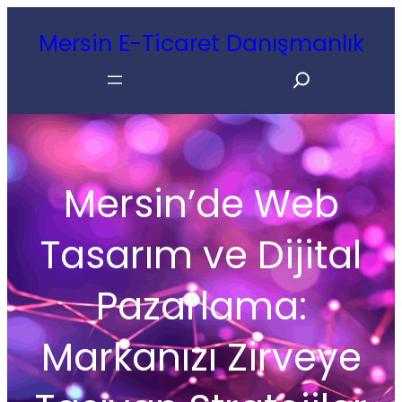
İçeriğe
Mersin E-Ticaret Danışmanlık
geç
Search
Mersin’de Web
Tasarım ve Dijital
Pazarlama:
Markanızı Zirveye