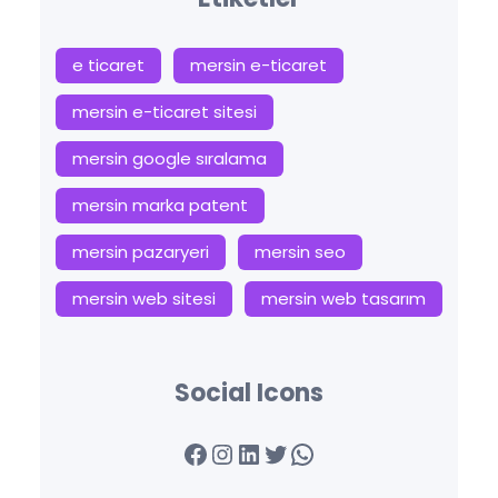
e ticaret
mersin e-ticaret
mersin e-ticaret sitesi
mersin google sıralama
mersin marka patent
mersin pazaryeri
mersin seo
mersin web sitesi
mersin web tasarım
Social Icons
Facebook
Instagram
LinkedIn
Twitter
WhatsApp