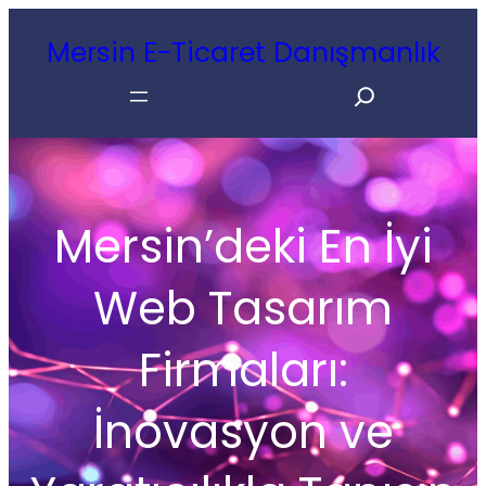
İçeriğe
Mersin E-Ticaret Danışmanlık
geç
Search
Mersin’deki En İyi
Web Tasarım
Firmaları:
İnovasyon ve