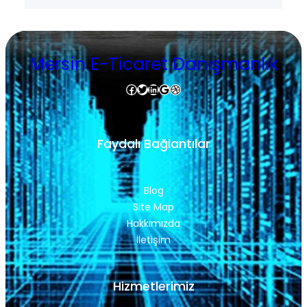
Mersin E-Ticaret Danışmanlık
Facebook
Twitter
LinkedIn
Google
Dribbble
Faydalı Bağlantılar
Blog
Site Map
Hakkımızda
İletişim
Hizmetlerimiz