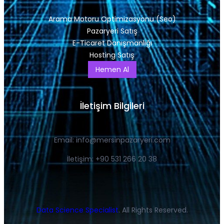
Arama Motoru Optimizasyonu (Seo)
Pazaryeri Satış
E-Ticaret Danışmanlığı
Hosting Satış
Hemen Al
İletişim Bilgileri
Email:
info@mersinpazaryeri.com
İletişim: +90 531 266 20 38
Data Science Specialist
. All Rights Reserved.