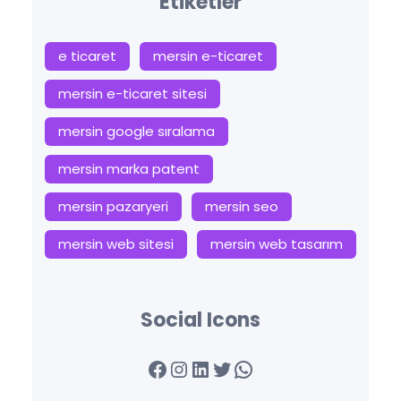
Etiketler
e ticaret
mersin e-ticaret
mersin e-ticaret sitesi
mersin google sıralama
mersin marka patent
mersin pazaryeri
mersin seo
mersin web sitesi
mersin web tasarım
Social Icons
Facebook
Instagram
LinkedIn
Twitter
WhatsApp