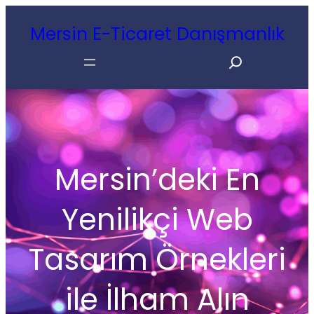
İçeriğe
Mersin E-Ticaret Danışmanlık
geç
Search
Mersin’deki En
Yenilikçi Web
Tasarım Örnekleri
ile İlham Alın