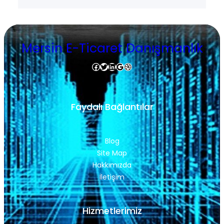
Mersin E-Ticaret Danışmanlık
Facebook
Twitter
LinkedIn
Google
Dribbble
Faydalı Bağlantılar
Blog
Site Map
Hakkımızda
İletişim
Hizmetlerimiz