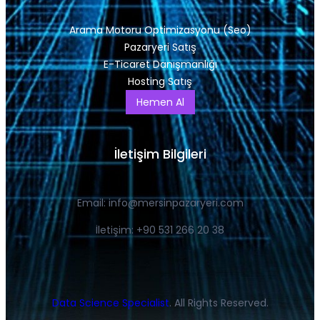
Arama Motoru Optimizasyonu (Seo)
Pazaryeri Satış
E-Ticaret Danışmanlığı
Hosting Satış
Hemen Al
İletişim Bilgileri
Email:
info@mersinpazaryeri.com
İletişim: +90 531 266 20 38
Data Science Specialist
. All Rights Reserved.