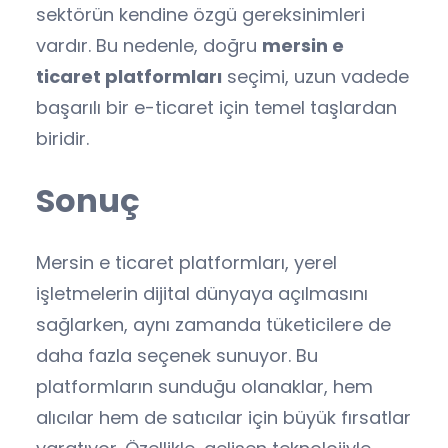
sektörün kendine özgü gereksinimleri
vardır. Bu nedenle, doğru
mersin e
ticaret platformları
seçimi, uzun vadede
başarılı bir e-ticaret için temel taşlardan
biridir.
Sonuç
Mersin e ticaret platformları, yerel
işletmelerin dijital dünyaya açılmasını
sağlarken, aynı zamanda tüketicilere de
daha fazla seçenek sunuyor. Bu
platformların sunduğu olanaklar, hem
alıcılar hem de satıcılar için büyük fırsatlar