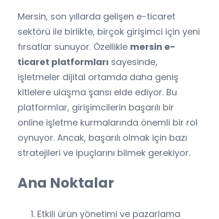
Mersin, son yıllarda gelişen e-ticaret
sektörü ile birlikte, birçok girişimci için yeni
fırsatlar sunuyor. Özellikle
mersin e-
ticaret platformları
sayesinde,
işletmeler dijital ortamda daha geniş
kitlelere ulaşma şansı elde ediyor. Bu
platformlar, girişimcilerin başarılı bir
online işletme kurmalarında önemli bir rol
oynuyor. Ancak, başarılı olmak için bazı
stratejileri ve ipuçlarını bilmek gerekiyor.
Ana Noktalar
Etkili ürün yönetimi ve pazarlama