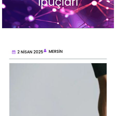
İpuçları
MERSIN
2 NISAN 2025