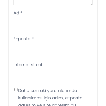
Ad
*
E-posta
*
İnternet sitesi
Daha sonraki yorumlarımda
kullanılması için adım, e-posta
adresim ve site adresim bu