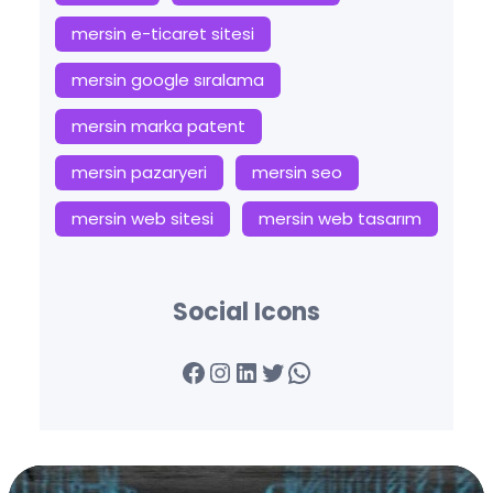
mersin e-ticaret sitesi
mersin google sıralama
mersin marka patent
mersin pazaryeri
mersin seo
mersin web sitesi
mersin web tasarım
Social Icons
Facebook
Instagram
LinkedIn
Twitter
WhatsApp