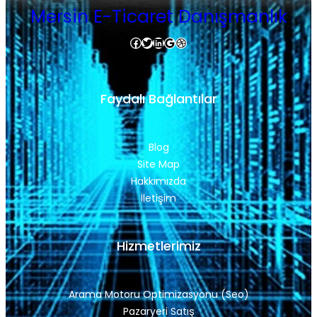
Mersin E-Ticaret Danışmanlık
Facebook
Twitter
LinkedIn
Google
Dribbble
Faydalı Bağlantılar
Blog
Site Map
Hakkımızda
İletişim
Hizmetlerimiz
Arama Motoru Optimizasyonu (Seo)
Pazaryeri Satış