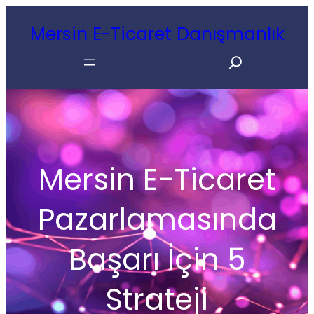
İçeriğe
Mersin E-Ticaret Danışmanlık
geç
Search
Mersin E-Ticaret
Pazarlamasında
Başarı İçin 5
Strateji