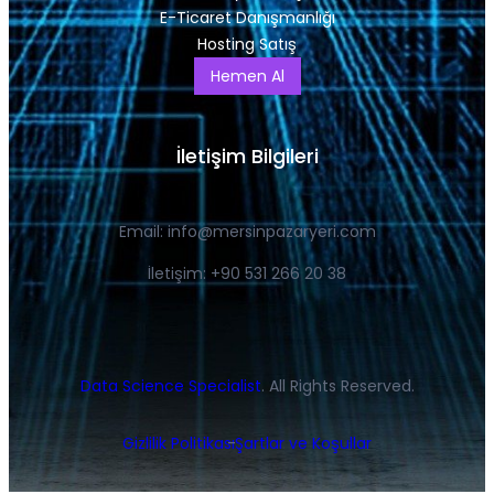
E-Ticaret Danışmanlığı
Hosting Satış
Hemen Al
İletişim Bilgileri
Email:
info@mersinpazaryeri.com
İletişim: +90 531 266 20 38
Data Science Specialist
. All Rights Reserved.
Gizlilik Politikası
Şartlar ve Koşullar