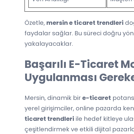
Özetle,
mersin e ticaret trendleri
doğ
faydalar sağlar. Bu süreci doğru yön
yakalayacaklar.
Başarılı E-Ticaret M
Uygulanması Gereken
Mersin, dinamik bir
e-ticaret
potansiy
yerel girişimciler, online pazarda ken
ticaret trendleri
ile hedef kitleye u
çeşitlendirmek ve etkili dijital paz