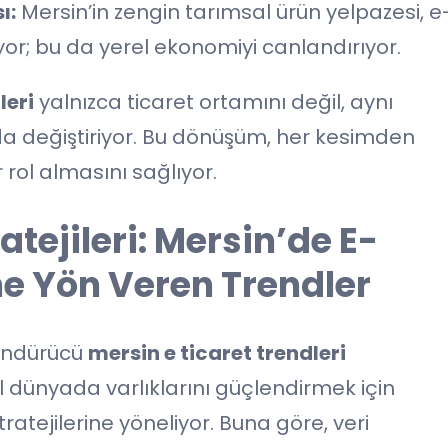
ı:
Mersin’in zengin tarımsal ürün yelpazesi, e
yor; bu da yerel ekonomiyi canlandırıyor.
leri
yalnızca ticaret ortamını değil, aynı
a değiştiriyor. Bu dönüşüm, her kesimden
 rol almasını sağlıyor.
atejileri: Mersin’de E-
e Yön Veren Trendler
döndürücü
mersin e ticaret trendleri
al dünyada varlıklarını güçlendirmek için
atejilerine yöneliyor. Buna göre, veri