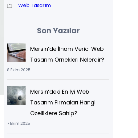
Web Tasarım
Son Yazılar
Mersin’de İlham Verici Web
Tasarım Örnekleri Nelerdir?
8 Ekim 2025
Mersin’deki En İyi Web
Tasarım Firmaları Hangi
Özelliklere Sahip?
7 Ekim 2025