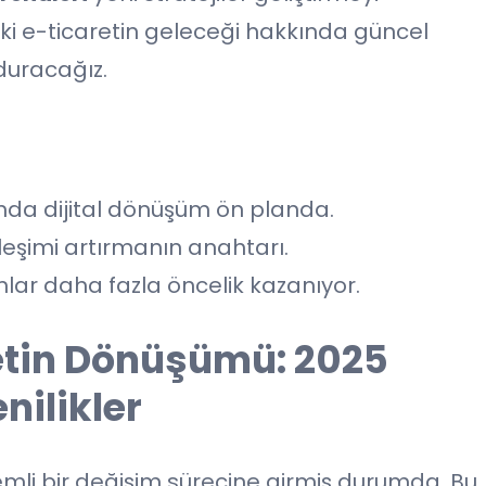
ki e-ticaretin geleceği hakkında güncel
 duracağız.
nda dijital dönüşüm ön planda.
eşimi artırmanın anahtarı.
lar daha fazla öncelik kazanıyor.
etin Dönüşümü: 2025
nilikler
emli bir değişim sürecine girmiş durumda. Bu