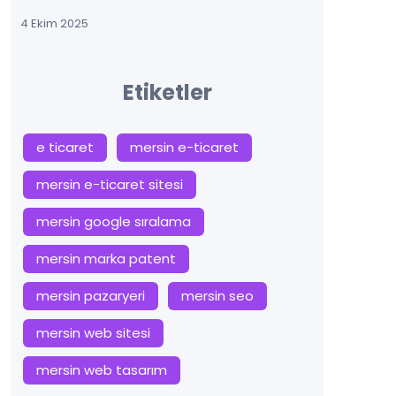
4 Ekim 2025
Etiketler
e ticaret
mersin e-ticaret
mersin e-ticaret sitesi
mersin google sıralama
mersin marka patent
mersin pazaryeri
mersin seo
mersin web sitesi
mersin web tasarım