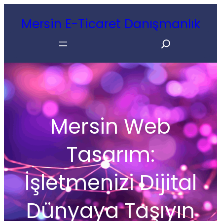
İçeriğe
Mersin E-Ticaret Danışmanlık
geç
Search
Mersin Web
Tasarım:
İşletmenizi Dijital
Dünyaya Taşıyın