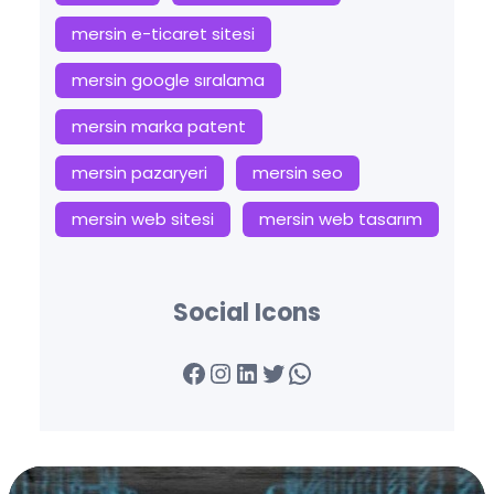
mersin e-ticaret sitesi
mersin google sıralama
mersin marka patent
mersin pazaryeri
mersin seo
mersin web sitesi
mersin web tasarım
Social Icons
Facebook
Instagram
LinkedIn
Twitter
WhatsApp