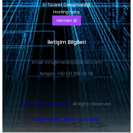
E-Ticaret Danışmanlığı
Hosting Satış
Hemen Al
İletişim Bilgileri
Email:
info@mersinpazaryeri.com
İletişim: +90 531 266 20 38
Data Science Specialist
. All Rights Reserved.
Gizlilik Politikası
Şartlar ve Koşullar