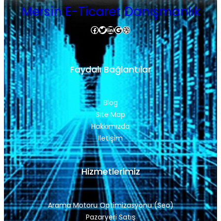
Mersin E-Ticaret Danışmanlık
Facebook
Twitter
LinkedIn
Google
Dribbble
Faydalı Bağlantılar
Blog
Site Map
Hakkımızda
İletişim
Hizmetlerimiz
Arama Motoru Optimizasyonu (Seo)
Pazaryeri Satış